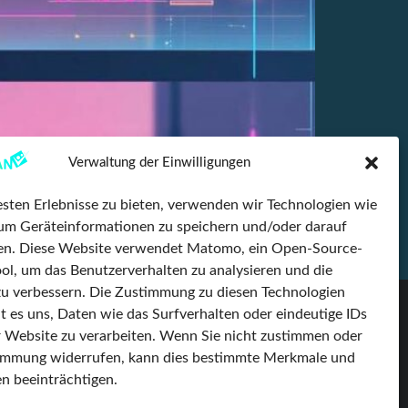
Verwaltung der Einwilligungen
sten Erlebnisse zu bieten, verwenden wir Technologien wie
rlichem Feedback ist seit Sommer 2024 unser
um Geräteinformationen zu speichern und/oder darauf
sung, die deine Arbeitsweise grundlegend
fen. Diese Website verwendet Matomo, ein Open-Source-
ist neu in TimeLEAN […]
ol, um das Benutzerverhalten zu analysieren und die
u verbessern. Die Zustimmung zu diesen Technologien
t es uns, Daten wie das Surfverhalten oder eindeutige IDs
Partnerunternehmen
LinkedIn
r Website zu verarbeiten. Wenn Sie nicht zustimmen oder
kvin Ingenieursgesellschaft
timmung widerrufen, kann dies bestimmte Merkmale und
Facebook
n beeinträchtigen.
Multifuchs