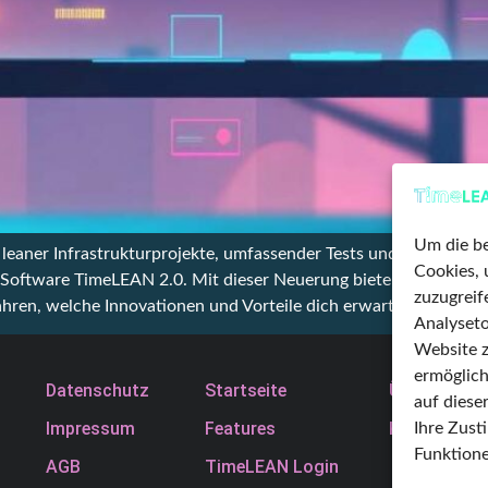
Um die be
 leaner Infrastrukturprojekte, umfassender Tests und kontinuie
Cookies, 
 Software TimeLEAN 2.0. Mit dieser Neuerung bieten wir eine Lö
zuzugrei
fahren, welche Innovationen und Vorteile dich erwarten! 1. Was 
Analyseto
Website z
ermöglich
Datenschutz
Startseite
Über uns
auf diese
Impressum
Features
Karriere
Ihre Zus
Funktione
AGB
TimeLEAN Login