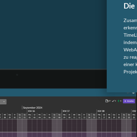
Die
Zusam
erkenn
TimeLE
indem
WebAP
zu rea
einer 
Projek