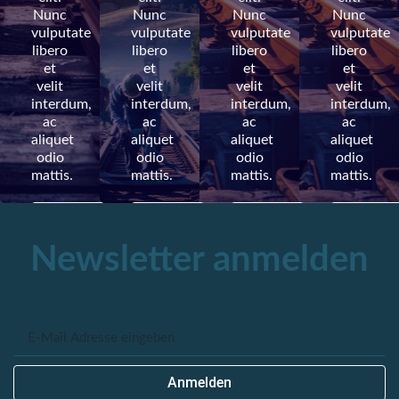
Nunc
Nunc
Nunc
Nunc
Nunc
Nunc
Nunc
Nunc
vulputate
vulputate
vulputate
vulputate
vulputate
vulputate
vulputate
vulputate
libero
libero
libero
libero
libero
libero
libero
libero
et
et
et
et
et
et
et
et
velit
velit
velit
velit
velit
velit
velit
velit
interdum,
interdum,
interdum,
interdum,
interdum,
interdum,
interdum,
interdum,
ac
ac
ac
ac
ac
ac
ac
ac
aliquet
aliquet
aliquet
aliquet
aliquet
aliquet
aliquet
aliquet
odio
odio
odio
odio
odio
odio
odio
odio
mattis.
mattis.
mattis.
mattis.
mattis.
mattis.
mattis.
mattis.
Anfragen
Anfragen
Anfragen
Anfrag
Unsere
Unsere
Unsere
Unse
Leistungen
Leistungen
Leistungen
Leistu
Newsletter anmelden
Anmelden