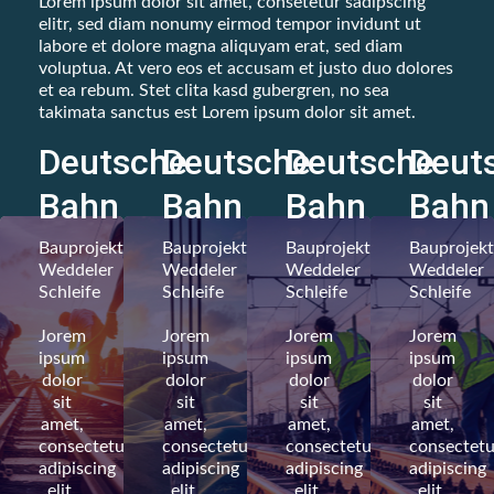
Lorem ipsum dolor sit amet, consetetur sadipscing
elitr, sed diam nonumy eirmod tempor invidunt ut
labore et dolore magna aliquyam erat, sed diam
voluptua. At vero eos et accusam et justo duo dolores
et ea rebum. Stet clita kasd gubergren, no sea
takimata sanctus est Lorem ipsum dolor sit amet.
Deutsche
Deutsche
Deutsche
Deut
Weiteres
Weiteres
Weiteres
Weit
Bahn
Bahn
Bahn
Bahn
Bauprojekt
Bauprojekt
Bauprojekt
Bauprojekt
Bauprojekt
Bauprojekt
Bauprojekt
Bauprojekt
Weddeler
Weddeler
Weddeler
Weddeler
Weddeler
Weddeler
Weddeler
Weddeler
Schleife
Schleife
Schleife
Schleife
Schleife
Schleife
Schleife
Schleife
Jorem
Jorem
Jorem
Jorem
Jorem
Jorem
Jorem
Jorem
ipsum
ipsum
ipsum
ipsum
ipsum
ipsum
ipsum
ipsum
dolor
dolor
dolor
dolor
dolor
dolor
dolor
dolor
sit
sit
sit
sit
sit
sit
sit
sit
amet,
amet,
amet,
amet,
amet,
amet,
amet,
amet,
consectetur
consectetur
consectetur
consectetu
consectetur
consectetur
consectetur
consectetu
adipiscing
adipiscing
adipiscing
adipiscing
adipiscing
adipiscing
adipiscing
adipiscing
elit.
elit.
elit.
elit.
elit.
elit.
elit.
elit.