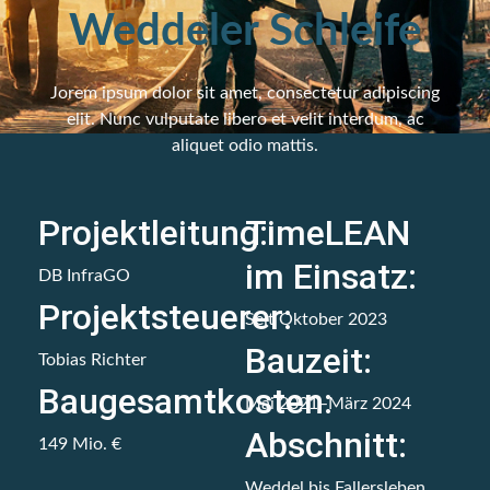
Weddeler Schleife
Jorem ipsum dolor sit amet, consectetur adipiscing
elit. Nunc vulputate libero et velit interdum, ac
aliquet odio mattis.
Projektleitung:
TimeLEAN
im Einsatz:
DB InfraGO
Projektsteuerer:
Seit Oktober 2023
Bauzeit:
Tobias Richter
Baugesamtkosten:
Mai 2021–März 2024
Abschnitt:
149 Mio. €
Weddel bis Fallersleben