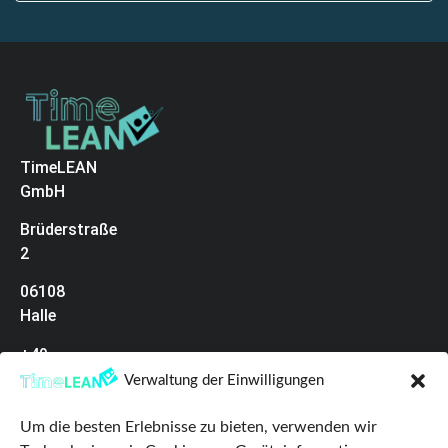
TimeLEAN
GmbH
Brüderstraße
2
06108
Halle
+49
(0)345
Verwaltung der Einwilligungen
68287329
Um die besten Erlebnisse zu bieten, verwenden wir
Datenschutz