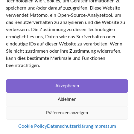
Technologien wie Cookies, um Geräteinformationen zu
Impressum
speichern und/oder darauf zuzugreifen. Diese Website
verwendet Matomo, ein Open-Source-Analysetool, um
AGB
das Benutzerverhalten zu analysieren und die Website zu
Cookie Policy
verbessern. Die Zustimmung zu diesen Technologien
Startseite
ermöglicht es uns, Daten wie das Surfverhalten oder
eindeutige IDs auf dieser Website zu verarbeiten. Wenn
Features
Sie nicht zustimmen oder Ihre Zustimmung widerrufen,
TimeLEAN Login
kann dies bestimmte Merkmale und Funktionen
Über uns
beeinträchtigen.
Karriere
LinkedIn
Akzeptieren
Facebook
Ablehnen
Partnerunternehmen
kvin Ingenieursgesellschaft
Präferenzen anzeigen
Multifuchs
Cookie Policy
Datenschutzerklärung
Impressum