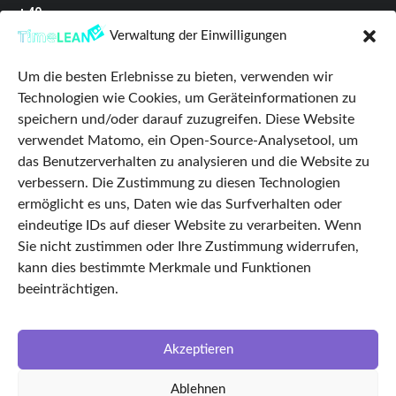
+49
(0)345
Verwaltung der Einwilligungen
68287329
Um die besten Erlebnisse zu bieten, verwenden wir
Datenschutz
Technologien wie Cookies, um Geräteinformationen zu
Impressum
speichern und/oder darauf zuzugreifen. Diese Website
verwendet Matomo, ein Open-Source-Analysetool, um
AGB
das Benutzerverhalten zu analysieren und die Website zu
Cookie Policy
verbessern. Die Zustimmung zu diesen Technologien
Startseite
ermöglicht es uns, Daten wie das Surfverhalten oder
eindeutige IDs auf dieser Website zu verarbeiten. Wenn
Features
Sie nicht zustimmen oder Ihre Zustimmung widerrufen,
TimeLEAN Login
kann dies bestimmte Merkmale und Funktionen
Über uns
beeinträchtigen.
Karriere
LinkedIn
Akzeptieren
Facebook
Ablehnen
Partnerunternehmen