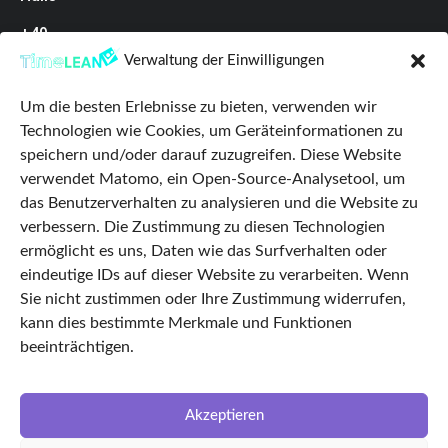
+49
(0)345
Verwaltung der Einwilligungen
68287329
Um die besten Erlebnisse zu bieten, verwenden wir
Datenschutz
Technologien wie Cookies, um Geräteinformationen zu
Impressum
speichern und/oder darauf zuzugreifen. Diese Website
verwendet Matomo, ein Open-Source-Analysetool, um
AGB
das Benutzerverhalten zu analysieren und die Website zu
Cookie Policy
verbessern. Die Zustimmung zu diesen Technologien
Startseite
ermöglicht es uns, Daten wie das Surfverhalten oder
eindeutige IDs auf dieser Website zu verarbeiten. Wenn
Features
Sie nicht zustimmen oder Ihre Zustimmung widerrufen,
TimeLEAN Login
kann dies bestimmte Merkmale und Funktionen
Über uns
beeinträchtigen.
Karriere
LinkedIn
Akzeptieren
Facebook