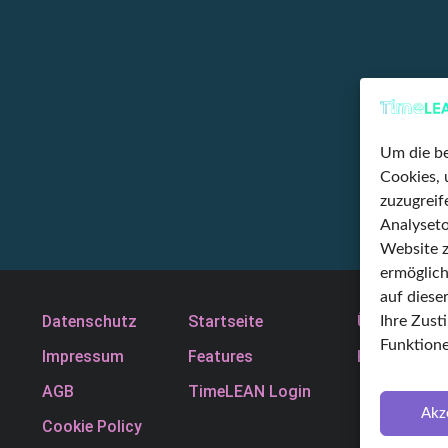
Um die be
Cookies, 
zuzugrei
Analyseto
Website z
ermöglich
auf diese
Datenschutz
Startseite
Über uns
Ihre Zus
Funktione
Impressum
Features
Karriere
AGB
TimeLEAN Login
Akz
Cookie Policy