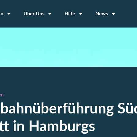
en
Über Uns
Hilfe
News
en
bahnüberführung Süd
itt in Hamburgs