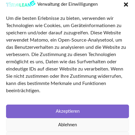
(0)345
Verwaltung der Einwilligungen
68287329
Um die besten Erlebnisse zu bieten, verwenden wir
Datenschutz
Technologien wie Cookies, um Geräteinformationen zu
Impressum
speichern und/oder darauf zuzugreifen. Diese Website
verwendet Matomo, ein Open-Source-Analysetool, um
AGB
das Benutzerverhalten zu analysieren und die Website zu
Cookie Policy
verbessern. Die Zustimmung zu diesen Technologien
Startseite
ermöglicht es uns, Daten wie das Surfverhalten oder
eindeutige IDs auf dieser Website zu verarbeiten. Wenn
Features
Sie nicht zustimmen oder Ihre Zustimmung widerrufen,
TimeLEAN Login
kann dies bestimmte Merkmale und Funktionen
Über uns
beeinträchtigen.
Karriere
LinkedIn
Akzeptieren
Facebook
Ablehnen
Partnerunternehmen