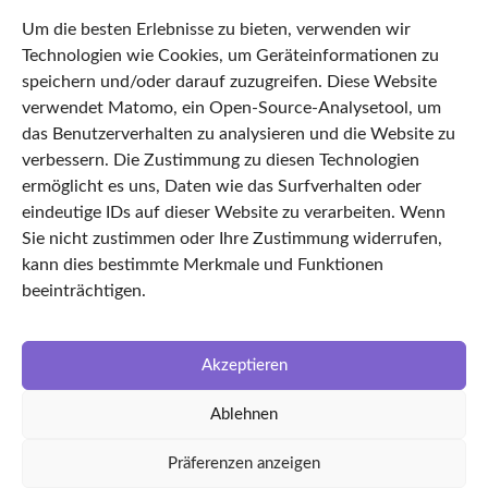
68287329
Um die besten Erlebnisse zu bieten, verwenden wir
Datenschutz
Technologien wie Cookies, um Geräteinformationen zu
Impressum
speichern und/oder darauf zuzugreifen. Diese Website
verwendet Matomo, ein Open-Source-Analysetool, um
AGB
das Benutzerverhalten zu analysieren und die Website zu
Cookie Policy
verbessern. Die Zustimmung zu diesen Technologien
Startseite
ermöglicht es uns, Daten wie das Surfverhalten oder
eindeutige IDs auf dieser Website zu verarbeiten. Wenn
Features
Sie nicht zustimmen oder Ihre Zustimmung widerrufen,
TimeLEAN Login
kann dies bestimmte Merkmale und Funktionen
Über uns
beeinträchtigen.
Karriere
LinkedIn
Akzeptieren
Facebook
Ablehnen
Partnerunternehmen
kvin Ingenieursgesellschaft
Präferenzen anzeigen