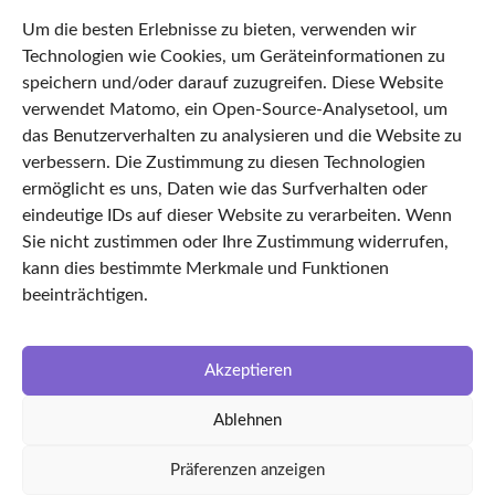
68287329
Um die besten Erlebnisse zu bieten, verwenden wir
Datenschutz
Technologien wie Cookies, um Geräteinformationen zu
Impressum
speichern und/oder darauf zuzugreifen. Diese Website
verwendet Matomo, ein Open-Source-Analysetool, um
AGB
das Benutzerverhalten zu analysieren und die Website zu
Cookie Policy
verbessern. Die Zustimmung zu diesen Technologien
Startseite
ermöglicht es uns, Daten wie das Surfverhalten oder
eindeutige IDs auf dieser Website zu verarbeiten. Wenn
Features
Sie nicht zustimmen oder Ihre Zustimmung widerrufen,
TimeLEAN Login
kann dies bestimmte Merkmale und Funktionen
Über uns
beeinträchtigen.
Karriere
LinkedIn
Akzeptieren
Facebook
Ablehnen
Partnerunternehmen
kvin Ingenieursgesellschaft
Präferenzen anzeigen