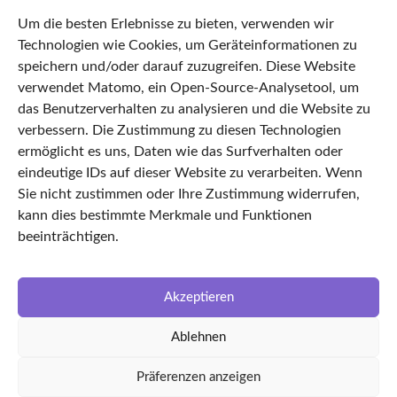
68287329
Um die besten Erlebnisse zu bieten, verwenden wir
Datenschutz
Technologien wie Cookies, um Geräteinformationen zu
Impressum
speichern und/oder darauf zuzugreifen. Diese Website
verwendet Matomo, ein Open-Source-Analysetool, um
AGB
das Benutzerverhalten zu analysieren und die Website zu
Cookie Policy
verbessern. Die Zustimmung zu diesen Technologien
Startseite
ermöglicht es uns, Daten wie das Surfverhalten oder
eindeutige IDs auf dieser Website zu verarbeiten. Wenn
Features
Sie nicht zustimmen oder Ihre Zustimmung widerrufen,
TimeLEAN Login
kann dies bestimmte Merkmale und Funktionen
Über uns
beeinträchtigen.
Karriere
LinkedIn
Akzeptieren
Facebook
Ablehnen
Partnerunternehmen
kvin Ingenieursgesellschaft
Präferenzen anzeigen