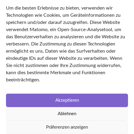
68287329
Um die besten Erlebnisse zu bieten, verwenden wir
Datenschutz
Technologien wie Cookies, um Geräteinformationen zu
Impressum
speichern und/oder darauf zuzugreifen. Diese Website
verwendet Matomo, ein Open-Source-Analysetool, um
AGB
das Benutzerverhalten zu analysieren und die Website zu
Cookie Policy
verbessern. Die Zustimmung zu diesen Technologien
Startseite
ermöglicht es uns, Daten wie das Surfverhalten oder
eindeutige IDs auf dieser Website zu verarbeiten. Wenn
Features
Sie nicht zustimmen oder Ihre Zustimmung widerrufen,
TimeLEAN Login
kann dies bestimmte Merkmale und Funktionen
Über uns
beeinträchtigen.
Karriere
LinkedIn
Akzeptieren
Facebook
Ablehnen
Partnerunternehmen
kvin Ingenieursgesellschaft
Präferenzen anzeigen