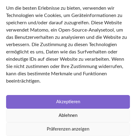
68287329
Um die besten Erlebnisse zu bieten, verwenden wir
Datenschutz
Technologien wie Cookies, um Geräteinformationen zu
Impressum
speichern und/oder darauf zuzugreifen. Diese Website
verwendet Matomo, ein Open-Source-Analysetool, um
AGB
das Benutzerverhalten zu analysieren und die Website zu
Cookie Policy
verbessern. Die Zustimmung zu diesen Technologien
Startseite
ermöglicht es uns, Daten wie das Surfverhalten oder
eindeutige IDs auf dieser Website zu verarbeiten. Wenn
Features
Sie nicht zustimmen oder Ihre Zustimmung widerrufen,
TimeLEAN Login
kann dies bestimmte Merkmale und Funktionen
Über uns
beeinträchtigen.
Karriere
LinkedIn
Akzeptieren
Facebook
Ablehnen
Partnerunternehmen
kvin Ingenieursgesellschaft
Präferenzen anzeigen