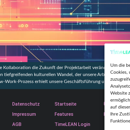
Um die be
le Kollaboration die Zukunft der Projektarbeit verändern. New 
Cookies, 
n tiefgreifenden kulturellen Wandel, der unsere Arbeit bei Tim
zuzugrei
ew-Work-Prozess erhielt unsere Geschäftsführung und das HR-T
Analyseto
Website z
ermöglich
Datenschutz
Startseite
Über uns
auf diese
Impressum
Features
Karriere
Ihre Zus
Funktione
AGB
TimeLEAN Login