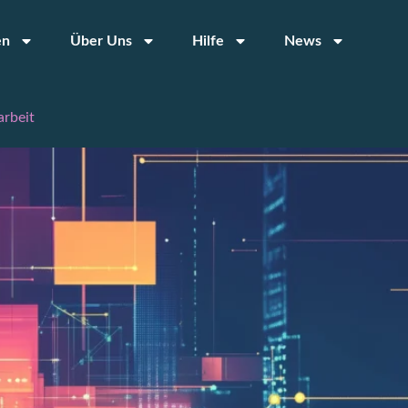
en
Über Uns
Hilfe
News
beit​