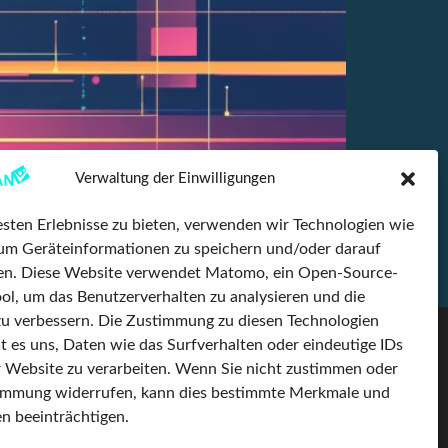
Verwaltung der Einwilligungen
sten Erlebnisse zu bieten, verwenden wir Technologien wie
Work bedeutet mehr als nur Homeoffice oder die
um Geräteinformationen zu speichern und/oder darauf
eLEAN nachhaltig prägt. Einen entscheidenden
fen. Diese Website verwendet Matomo, ein Open-Source-
eam […]
ol, um das Benutzerverhalten zu analysieren und die
u verbessern. Die Zustimmung zu diesen Technologien
t es uns, Daten wie das Surfverhalten oder eindeutige IDs
Partnerunternehmen
LinkedIn
r Website zu verarbeiten. Wenn Sie nicht zustimmen oder
kvin Ingenieursgesellschaft
timmung widerrufen, kann dies bestimmte Merkmale und
Facebook
n beeinträchtigen.
Multifuchs